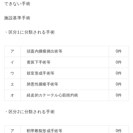
できない手術
施設基準手術
・区分1に分類される手術
ア
頭蓋内腫瘤摘出術等
0件
イ
黄斑下手術等
0件
ウ
鼓室形成手術等
0件
エ
肺悪性腫瘍手術等
0件
オ
経皮的カテーテル心筋焼灼術
0件
・区分2に分類される手術
ア
靭帯断裂形成手術等
0件