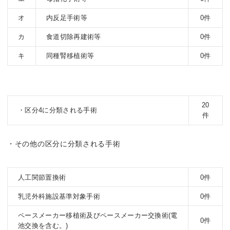
オ
内反足手術等
0件
カ
食道切除再建術等
0件
キ
同種腎移植術等
0件
20
・区分4に分類される手術
件
・その他の区分に分類される手術
人工関節置換術
0件
乳児外科施設基準対象手術
0件
ペースメーカー移植術及びペースメーカー交換術(電
0件
池交換を含む。)