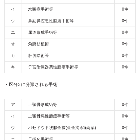
イ
水頭症手術等
0件
ウ
鼻副鼻腔悪性腫瘍手術等
0件
エ
尿道形成手術等
0件
オ
角膜移植術
0件
カ
肝切除術等
0件
キ
子宮附属器悪性腫瘍手術等
0件
・区分3に分類される手術
ア
上顎骨形成術等
0件
イ
上顎骨悪性腫瘍手術等
0件
ウ
バセドウ甲状腺全摘(亜全摘)術(両葉)
0件
エ
母指化手術等
0件