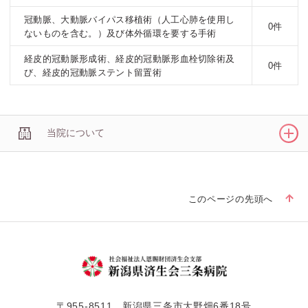
冠動脈、大動脈バイパス移植術（人工心肺を使用し
0件
ないものを含む。）及び体外循環を要する手術
経皮的冠動脈形成術、経皮的冠動脈形血栓切除術及
0件
び、経皮的冠動脈ステント留置術
当院について
このページの先頭へ
〒955-8511 新潟県三条市大野畑6番18号