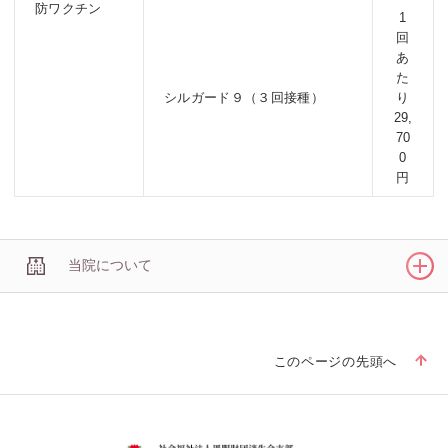
防ワクチン
1
回
あ
た
シルガード９（３回接種）
り
29,
70
0
円
当院について
このページの先頭へ