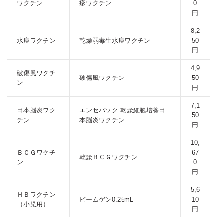
ワクチン
疹ワクチン
0
円
8,2
水痘ワクチン
乾燥弱毒生水痘ワクチン
50
円
4,9
破傷風ワクチ
破傷風ワクチン
50
ン
円
7,1
日本脳炎ワク
エンセバック 乾燥細胞培養日
50
チン
本脳炎ワクチン
円
10,
ＢＣＧワクチ
67
乾燥ＢＣＧワクチン
ン
0
円
5,6
ＨＢワクチン
ビームゲン0.25mL
10
（小児用）
円