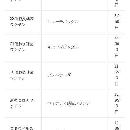
円
8,2
23価肺炎球菌
ニューモバックス
50
ワクチン
円
14,
21価肺炎球菌
30
キャップバックス
ワクチン
0
円
11,
20価肺炎球菌
55
プレベナー20
ワクチン
0
円
15,
新型コロナワ
95
コミナティ筋注シリンジ
クチン
0
円
14,
ロタウイルス
85