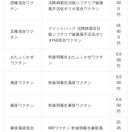
四種混合ワク
沈降精製百日咳ジフテリア破傷
00
チン
風不活化ポリオ混合ワクチン
0
円
19,
クイントバック 沈降精製百日
五種混合ワク
80
咳ジフテリア破傷風不活化ポリ
チン
0
オHib混合ワクチン
円
6,6
おたふくかぜ
乾燥弱毒生おたふくかぜワクチ
00
ワクチン
ン
円
6,6
風疹ワクチン
乾燥弱毒生風疹ワクチン
00
円
6,6
麻疹ワクチン
乾燥弱毒生麻疹ワクチン
00
円
10,
麻疹風疹混合
MRワクチン 乾燥弱毒生麻疹風
45