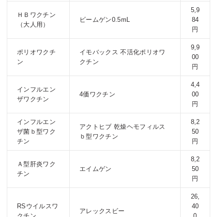
5,9
ＨＢワクチン
ビームゲン0.5mL
84
（大人用）
円
9,9
ポリオワクチ
イモバックス 不活化ポリオワ
00
ン
クチン
円
4,4
インフルエン
4価ワクチン
00
ザワクチン
円
インフルエン
8,2
アクトヒブ 乾燥ヘモフィルス
ザ菌ｂ型ワク
50
ｂ型ワクチン
チン
円
8,2
Ａ型肝炎ワク
エイムゲン
50
チン
円
26,
RSウイルスワ
40
アレックスビー
クチン
0