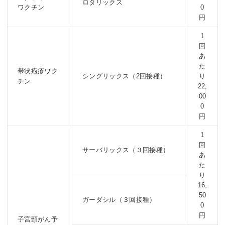
ロタリックス
ワクチン
0
円
1
回
あ
た
帯状疱疹ワク
シングリックス（2回接種）
り
チン
22,
00
0
円
1
回
サーバリックス（３回接種）
あ
た
り
16,
50
ガーダシル（３回接種）
0
円
子宮頸がん予