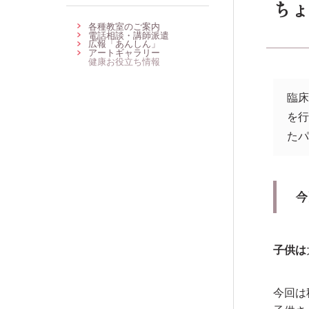
ちょ
各種教室のご案内
電話相談・講師派遣
広報「あんしん」
アートギャラリー
健康お役立ち情報
臨
を
た
今
子供は
今回は